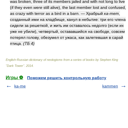
was broken, three of its members jailed and with not long to live
(if they even
were
still alive), the last member lost and confused,
as crazy with terror as a bird in a barn. — Храбрый
ка-тет
,
созданный ими на кладбище, канул в небытие: три его члена
сидели за решеткой, и жить им оставалось недолго (если их
уже не убили), четвертый, остававшийся на свободе, совсем
потерял голову, обезумел от ужаса, как залетевшая в сарай
птица.
(ТБ 4)
English-Russian dictionary of neologisms from a series of books by Stephen King
"Dark Tower"
.
2014
.
Игры ⚽
Поможем решить контрольную работу
ka-me
kammen