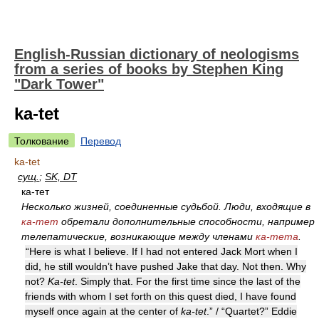
English-Russian dictionary of neologisms
from a series of books by Stephen King
"Dark Tower"
ka-tet
Толкование
Перевод
ka-tet
сущ.
;
SK, DT
ка-тет
Несколько жизней, соединенные судьбой. Люди, входящие в
ка-тет
обретали дополнительные способности, например
телепатические, возникающие между членами
ка-тета
.
“Here is what I believe. If I had not entered Jack Mort when I
did, he still wouldn’t have pushed Jake that day. Not then. Why
not?
Ka-tet
. Simply that. For the first time since the last of the
friends with whom I set forth on this quest died, I have found
myself once again at the center of
ka-tet
.” / “Quartet?” Eddie