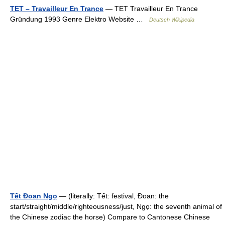
TET – Travailleur En Trance
— TET Travailleur En Trance
Gründung 1993 Genre Elektro Website …
Deutsch Wikipedia
Tết Đoan Ngọ
— (literally: Tết: festival, Đoan: the
start/straight/middle/righteousness/just, Ngọ: the seventh animal of
the Chinese zodiac the horse) Compare to Cantonese Chinese