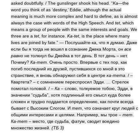
asked doubtfully. / The gunslinger shook his head. “
Ka
—the
word you think of as ‘destiny,’ Eddie, although the actual
meaning is much more complex and hard to define, as is almost
always the case with words of the High Speech. And
tet
, which
means a group of people with the same interests and goals. We
three are a
tet
, for instance.
Ka-tet
, is the place where many
lives are joined by fate.” — Послушайте-ка, что я думаю. Даже
если бы я тогда не вошел в сознание Джека Морта, он
все
равно
не толкнул бы Джейка в тот день. В тот день – нет.
Почему?
Ка-тет
. Очень просто. Впервые с тех пор, как
погиб последний из друзей, пустившихся со мной в это
странствие, я вновь обнаружил себя в центре
ка-тета
. / –
Квартета? – с сомнением переспросил Эдди. … Стрелок
помотал головой. / –
Ка
– слово, толкуемое тобою, Эдди, в
значении “судьба”, хотя подлинный его смысл куда более
сложен и трудно поддается определению, как почти всегда
бывает с Высоким Слогом. И
тет
, что означает круг людей с
общими интересами и целями. Например, мы трое –
тет
.
Ка-тет
– место, где судьба, фатум, сводит воедино
множество жизней.
(ТБ 3)