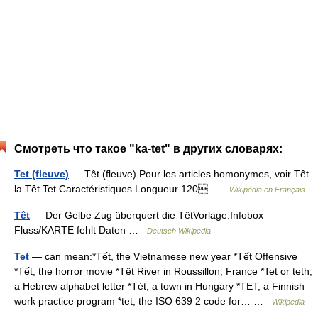
Смотреть что такое "ka-tet" в других словарях:
Tet (fleuve)
— Têt (fleuve) Pour les articles homonymes, voir Têt.
la Têt Tet Caractéristiques Longueur 120 …
Wikipédia en Français
Têt
— Der Gelbe Zug überquert die TêtVorlage:Infobox
Fluss/KARTE fehlt Daten …
Deutsch Wikipedia
Tet
— can mean:*Tết, the Vietnamese new year *Tết Offensive
*Tết, the horror movie *Têt River in Roussillon, France *Tet or teth,
a Hebrew alphabet letter *Tét, a town in Hungary *TET, a Finnish
work practice program *tet, the ISO 639 2 code for… …
Wikipedia