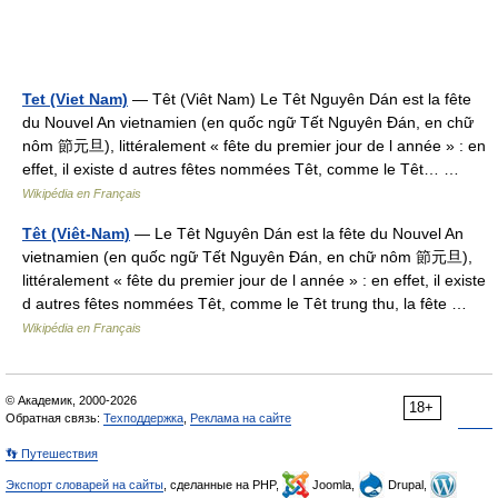
Tet (Viet Nam)
— Têt (Viêt Nam) Le Têt Nguyên Dán est la fête
du Nouvel An vietnamien (en quốc ngữ Tết Nguyên Ðán, en chữ
nôm 節元旦), littéralement « fête du premier jour de l année » : en
effet, il existe d autres fêtes nommées Têt, comme le Têt… …
Wikipédia en Français
Têt (Viêt-Nam)
— Le Têt Nguyên Dán est la fête du Nouvel An
vietnamien (en quốc ngữ Tết Nguyên Ðán, en chữ nôm 節元旦),
littéralement « fête du premier jour de l année » : en effet, il existe
d autres fêtes nommées Têt, comme le Têt trung thu, la fête …
Wikipédia en Français
© Академик, 2000-2026
18+
Обратная связь:
Техподдержка
,
Реклама на сайте
👣 Путешествия
Экспорт словарей на сайты
, сделанные на PHP,
Joomla,
Drupal,