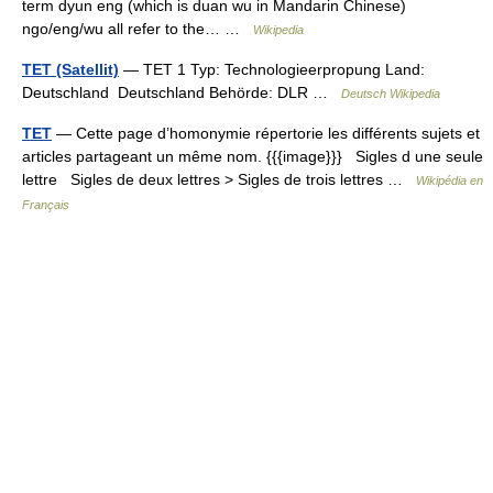
term dyun eng (which is duan wu in Mandarin Chinese)
ngo/eng/wu all refer to the… …
Wikipedia
TET (Satellit)
— TET 1 Typ: Technologieerpropung Land:
Deutschland Deutschland Behörde: DLR …
Deutsch Wikipedia
TET
— Cette page d’homonymie répertorie les différents sujets et
articles partageant un même nom. {{{image}}} Sigles d une seule
lettre Sigles de deux lettres > Sigles de trois lettres …
Wikipédia en
Français